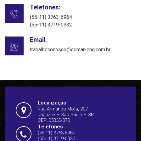
Telefones:
(55-11) 3763-6964
(55-11) 3719-0932
Email:
trabalheconosco@somar-eng.com.br
Localização
Rua Armando Mota, 207
Jaguaré – São Paulo – SP
CEP: 05330-070
Telefones
(55-11) 3763-6964
(55-11) 3719-0932