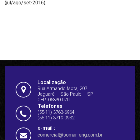
(jul/ago/set-2016).
Localização
Rua Armando Mota, 207
Jaguaré – São Paulo – SP
CEP: 05330-070
Telefones
(55-11) 3763-6964
(55-11) 3719-0932
e-mail :
comercial@somar-eng.com.br