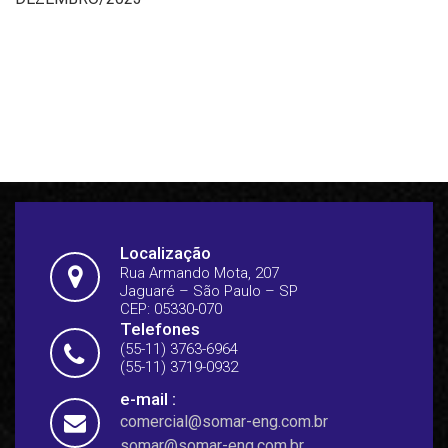
Localização
Rua Armando Mota, 207
Jaguaré – São Paulo – SP
CEP: 05330-070
Telefones
(55-11) 3763-6964
(55-11) 3719-0932
e-mail :
comercial@somar-eng.com.br
somar@somar-eng.com.br