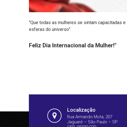
"Que todas as mulheres se sintam capacitadas e 
esferas do universo”.
Feliz Dia Internacional da Mulher!"
Localização
Rua Armando Mota, 207
Jaguaré – São Paulo – SP