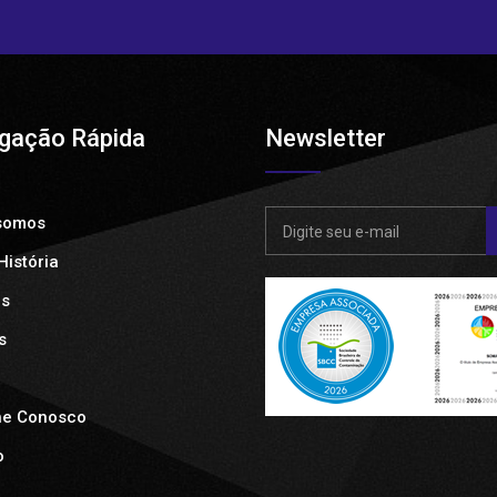
gação Rápida
Newsletter
somos
istória
os
s
he Conosco
o