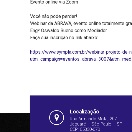
Evento online via Zoom
Você não pode perder!
Webinar da ABRAVA, evento online totalmente grat
Engº Oswaldo Bueno como Mediador.
Faça sua inscrição no link abaixo:
https://www.sympla.com.br/webinar-projeto-d
utm_campaign=eventos_abrava_3007&utm_medi
Localização
Rua Armando Mota, 207
Jaguaré – São Paulo – SP
CEP: 05330-070