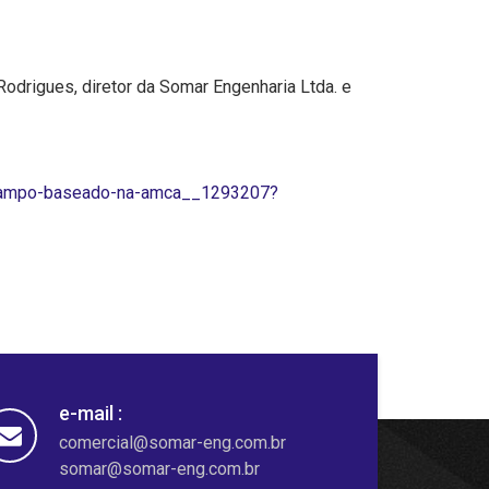
Rodrigues, diretor da Somar Engenharia Ltda. e
-campo-baseado-na-amca__1293207?
e-mail :
comercial@somar-eng.com.br
somar@somar-eng.com.br