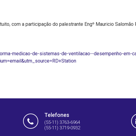
uito, com a participação do palestrante Engº Mauricio Salomão 
e-norma-medicao-de-sistemas-de-ventilacao--desempenho-em
um=email&utm_source=RD+Station
Telefones
(55-11) 3763-6964
(55-11) 3719-0932