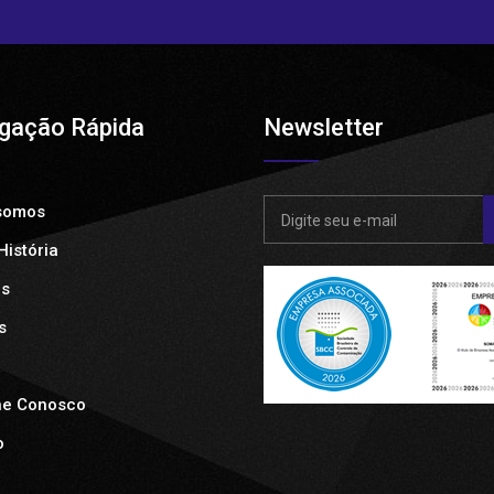
gação Rápida
Newsletter
somos
istória
os
s
he Conosco
o